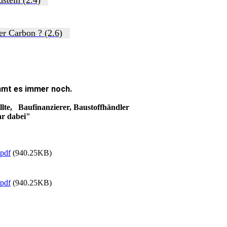
er Carbon ? (2.6)
immt es immer noch.
llte, Baufinanzierer, Baustoffhändler
ar dabei"
pdf
(940.25KB)
pdf
(940.25KB)