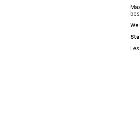
Mas
bes
Wei
Sta
Les