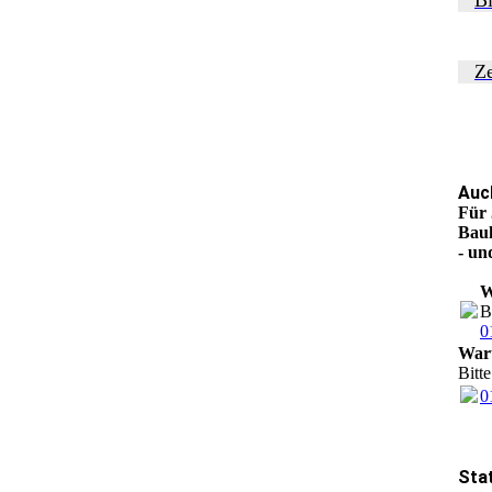
Ze
Auc
Für 
Bauh
- un
W
B
0
Waru
Bitt
0
Sta