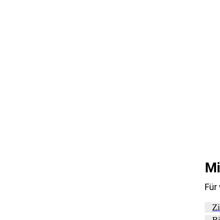
Mi
Für
Zi
Bi