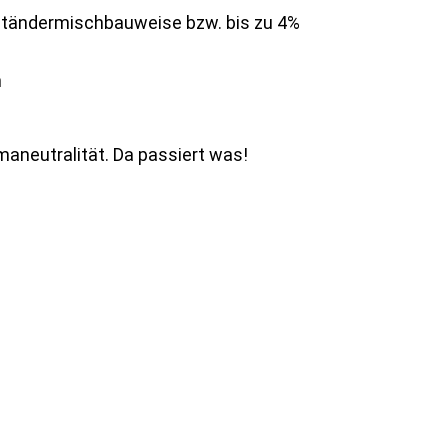
zständermischbauweise bzw. bis zu 4%
n
maneutralität. Da passiert was!