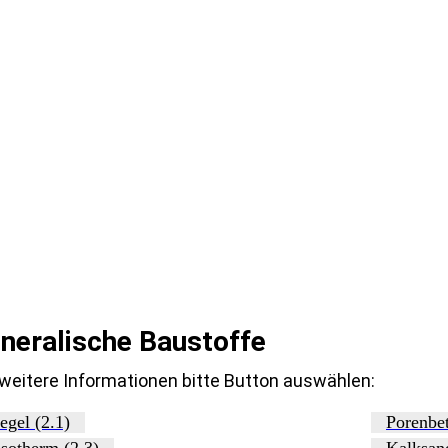
neralische Baustoffe
 weitere Informationen bitte Button auswählen:
egel (2.1)
Porenbet
sotherm (2.3)
Kalksand